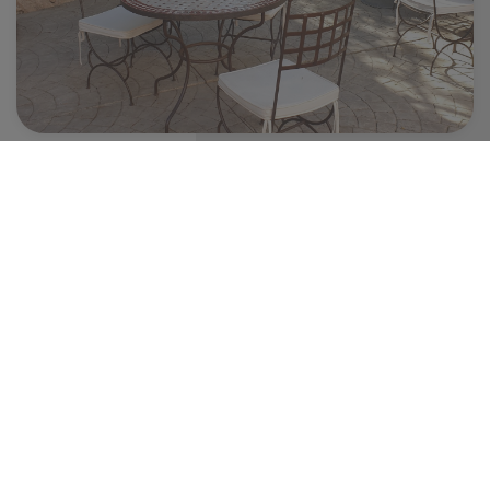
Terraza con jardín
La naturaleza es la mejor compañía a la hora de
descansar en nuestra terraza donde podrás tomar tu
aperitivo favorito en nuestra cafetería. Siéntate con
nosotros, disfruta del buen tiempo y degusta un
momento con la familia o amigos mientras planeáis el
día.