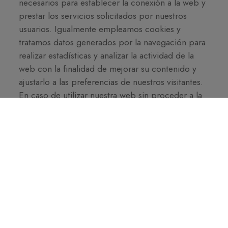
necesarios para establecer la conexión a la web y
prestar los servicios solicitados por nuestros
usuarios. Igualmente empleamos cookies y
tratamos datos generados por la navegación para
realizar estadísticas y analizar la actividad de la
web con la finalidad de mejorar su contenido y
ajustarlo a las preferencias de nuestros visitantes.
En caso de utilizar nuestra web sin proceder a la
desactivación de las cookies en su navegador,
manifiesta su consentimiento para la instalación de
las mismas. Puede encontrar más información
sobre las cookies que empleamos, así como
sobre la manera de desactivarlas en nuestra
política sobre el uso de cookies disponible en la
home page.
IV.- CONDICIONES DE