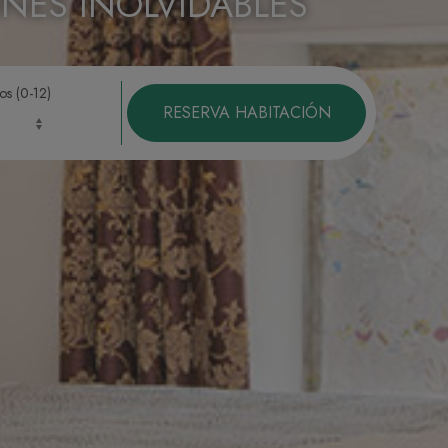
NES INOLVIDABLES
os (0-12)
RESERVA HABITACIÓN