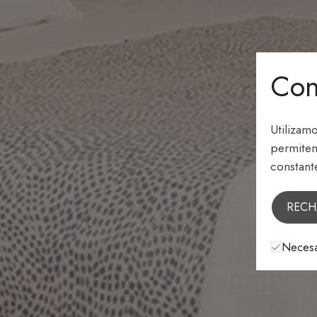
Con
Utilizam
permiten
constant
RECH
Necesa