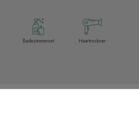
Badezimmerset
Haartrockner