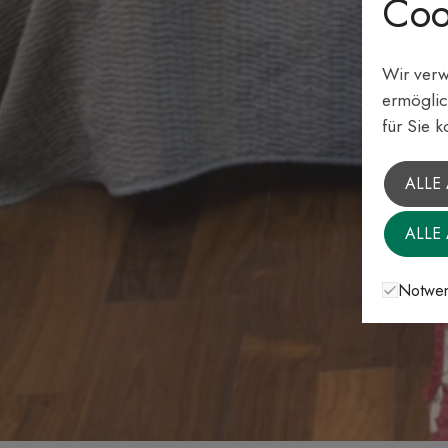
Coo
Wir verw
ermöglic
für Sie k
ALLE
ALLE
Notwen