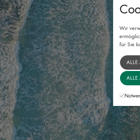
Coo
Wir verw
ermöglic
für Sie k
ALLE
ALLE
Notwen