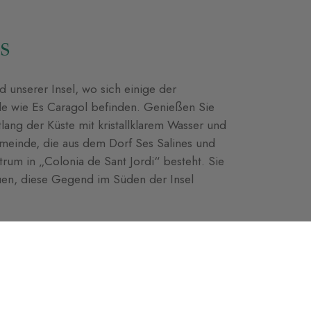
s
unserer Insel, wo sich einige der
de wie Es Caragol befinden. Genießen Sie
lang der Küste mit kristallklarem Wasser und
meinde, die aus dem Dorf Ses Salines und
trum in „Colonia de Sant Jordi“ besteht. Sie
uen, diese Gegend im Süden der Insel