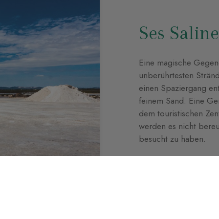
Ses Saline
Eine magische Gegend 
unberührtesten Strän
einen Spaziergang ent
feinem Sand. Eine Ge
dem touristischen Zen
werden es nicht bere
besucht zu haben.