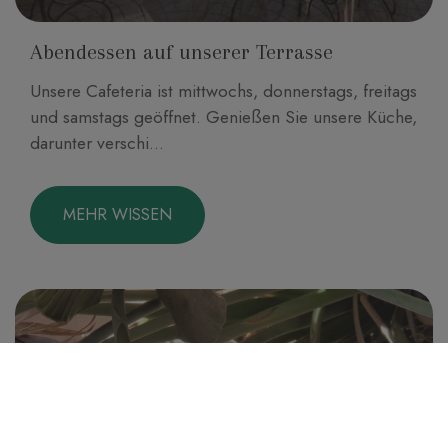
Abendessen auf unserer Terrasse
Unsere Cafeteria ist mittwochs, donnerstags, freitags
und samstags geöffnet. Genießen Sie unsere Küche,
darunter verschi...
MEHR WISSEN